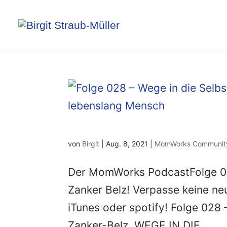
von
Birgit
|
Aug. 8, 2021
|
MomWorks Communit
Der MomWorks PodcastFolge 028
Zanker Belz! Verpasse keine n
iTunes oder spotify! Folge 028 
Zanker-Belz. WEGE IN DIE...