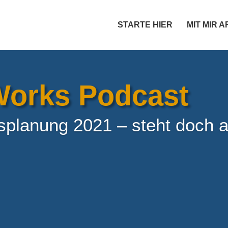
STARTE HIER
MIT MIR 
orks Podcast
planung 2021 – steht doch al