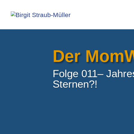
Der MomW
Folge 011– Jahres
Sternen?!