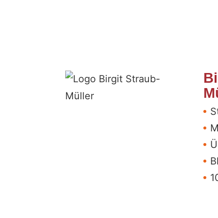
Bi
Mü
S
M
Ü
B
1