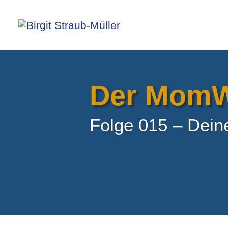
Der MomW
Folge 015 – Dein