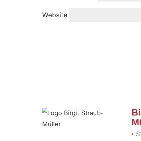
Website
Bi
Mü
S