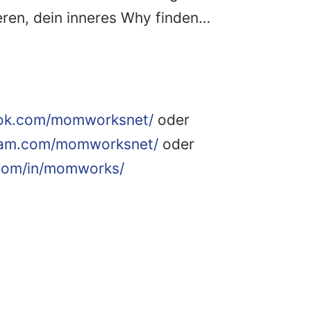
eren, dein inneres Why finden…
ook.com/momworksnet/
oder
gram.com/momworksnet/
oder
.com/in/momworks/